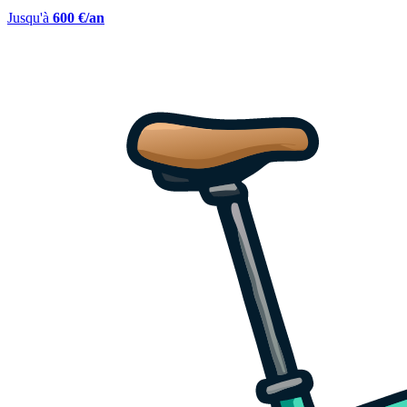
Jusqu'à
600 €/an