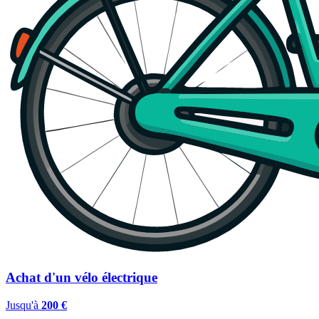
Achat d'un vélo électrique
Jusqu'à
200 €