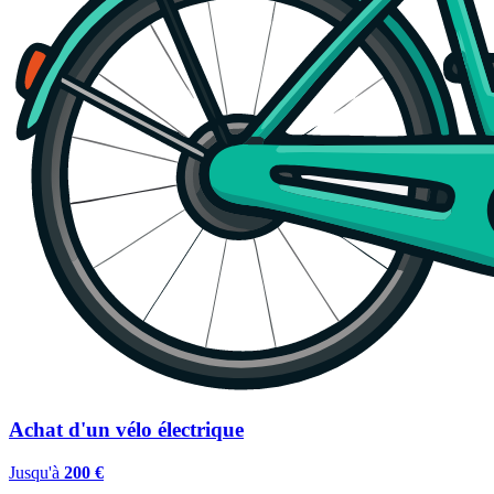
Achat d'un vélo électrique
Jusqu'à
200 €