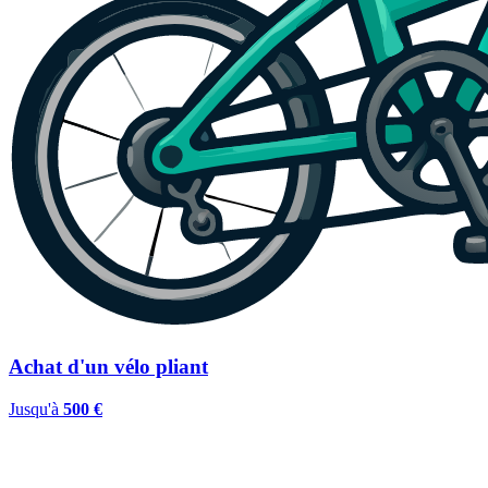
Achat d'un vélo pliant
Jusqu'à
500 €