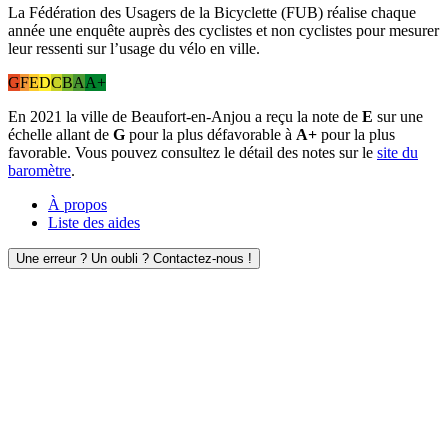
La Fédération des Usagers de la Bicyclette (FUB) réalise chaque
année une enquête auprès des cyclistes et non cyclistes pour mesurer
leur ressenti sur l’usage du vélo en ville.
G
F
E
D
C
B
A
A+
En 2021 la ville de Beaufort-en-Anjou a reçu la note de
E
sur une
échelle allant de
G
pour la plus défavorable à
A+
pour la plus
favorable. Vous pouvez consultez le détail des notes sur le
site du
baromètre
.
À propos
Liste des aides
Une erreur ? Un oubli ? Contactez-nous !