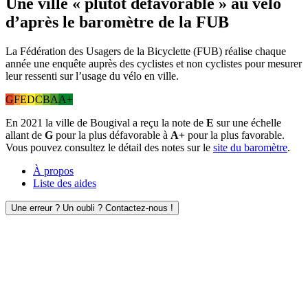
Une ville « plutôt défavorable » au vélo
d’après le baromètre de la FUB
La Fédération des Usagers de la Bicyclette (FUB) réalise chaque
année une enquête auprès des cyclistes et non cyclistes pour mesurer
leur ressenti sur l’usage du vélo en ville.
G
F
E
D
C
B
A
A+
En 2021 la ville de Bougival a reçu la note de
E
sur une échelle
allant de
G
pour la plus défavorable à
A+
pour la plus favorable.
Vous pouvez consultez le détail des notes sur le
site du baromètre
.
À propos
Liste des aides
Une erreur ? Un oubli ? Contactez-nous !