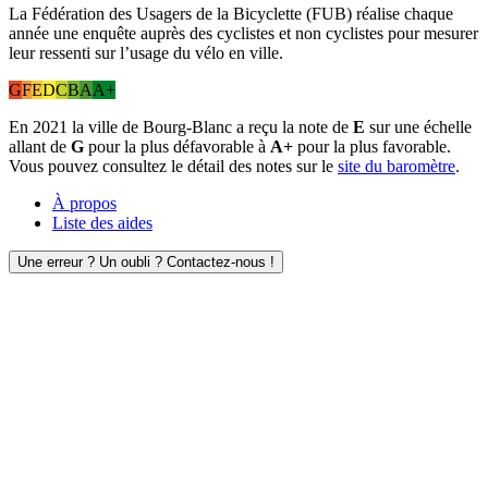
La Fédération des Usagers de la Bicyclette (FUB) réalise chaque
année une enquête auprès des cyclistes et non cyclistes pour mesurer
leur ressenti sur l’usage du vélo en ville.
G
F
E
D
C
B
A
A+
En 2021 la ville de Bourg-Blanc a reçu la note de
E
sur une échelle
allant de
G
pour la plus défavorable à
A+
pour la plus favorable.
Vous pouvez consultez le détail des notes sur le
site du baromètre
.
À propos
Liste des aides
Une erreur ? Un oubli ? Contactez-nous !