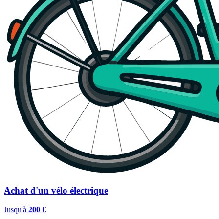
Achat d'un vélo électrique
Jusqu'à
200 €