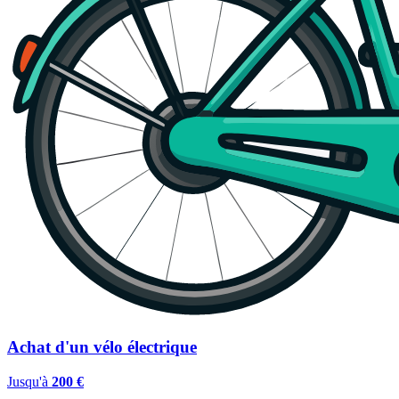
Achat d'un vélo électrique
Jusqu'à
200 €