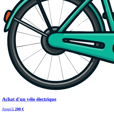
Achat d'un vélo électrique
Jusqu'à
200 €