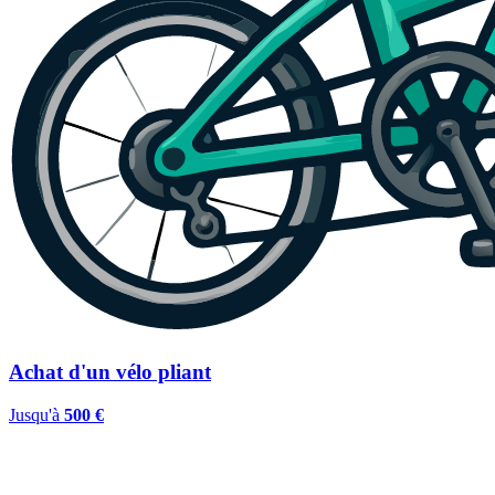
Achat d'un vélo pliant
Jusqu'à
500 €