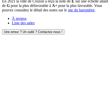
En 2021 la ville de Crozon a reçu la note de
E
sur une échelle allant
de
G
pour la plus défavorable à
A+
pour la plus favorable. Vous
pouvez consultez le détail des notes sur le
site du baromètre
.
À propos
Liste des aides
Une erreur ? Un oubli ? Contactez-nous !