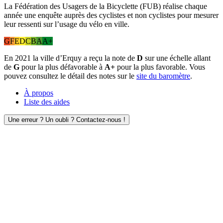
La Fédération des Usagers de la Bicyclette (FUB) réalise chaque
année une enquête auprès des cyclistes et non cyclistes pour mesurer
leur ressenti sur l’usage du vélo en ville.
G
F
E
D
C
B
A
A+
En 2021 la ville d’Erquy a reçu la note de
D
sur une échelle allant
de
G
pour la plus défavorable à
A+
pour la plus favorable. Vous
pouvez consultez le détail des notes sur le
site du baromètre
.
À propos
Liste des aides
Une erreur ? Un oubli ? Contactez-nous !