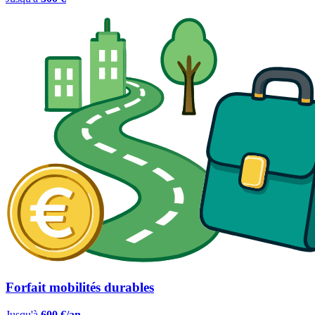
Forfait mobilités durables
Jusqu'à
600 €/an