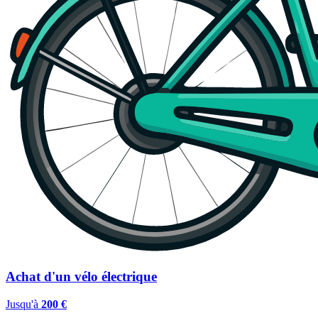
Achat d'un vélo électrique
Jusqu'à
200 €