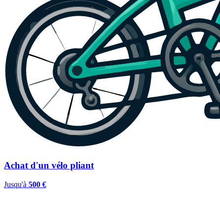
Achat d'un vélo pliant
Jusqu'à
500 €