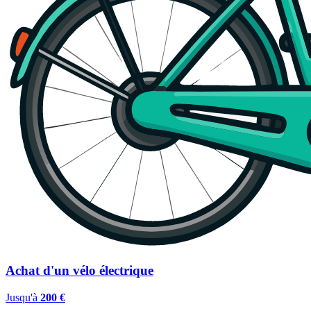
Achat d'un vélo électrique
Jusqu'à
200 €