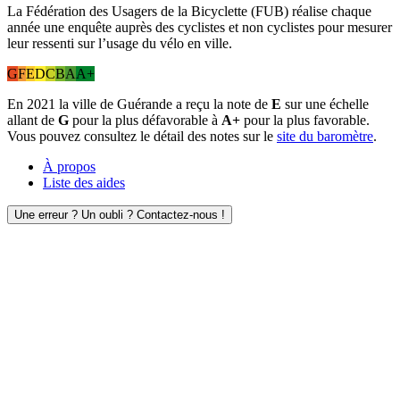
La Fédération des Usagers de la Bicyclette (FUB) réalise chaque
année une enquête auprès des cyclistes et non cyclistes pour mesurer
leur ressenti sur l’usage du vélo en ville.
G
F
E
D
C
B
A
A+
En 2021 la ville de Guérande a reçu la note de
E
sur une échelle
allant de
G
pour la plus défavorable à
A+
pour la plus favorable.
Vous pouvez consultez le détail des notes sur le
site du baromètre
.
À propos
Liste des aides
Une erreur ? Un oubli ? Contactez-nous !