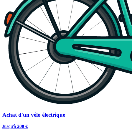
Achat d'un vélo électrique
Jusqu'à
200 €