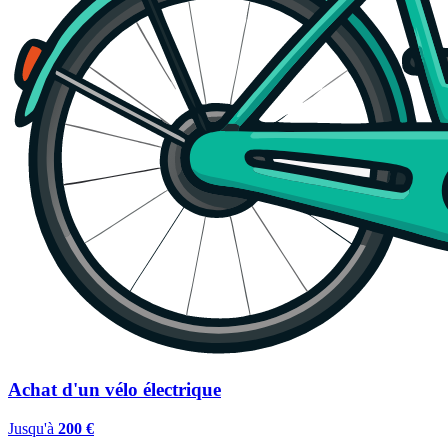
Achat d'un vélo électrique
Jusqu'à
200 €