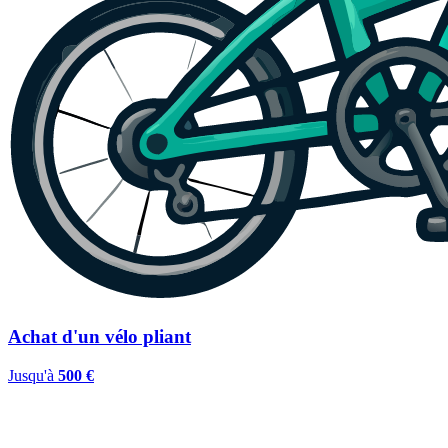
Achat d'un vélo pliant
Jusqu'à
500 €