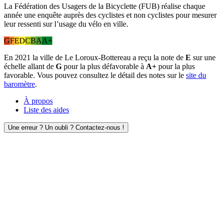
La Fédération des Usagers de la Bicyclette (FUB) réalise chaque
année une enquête auprès des cyclistes et non cyclistes pour mesurer
leur ressenti sur l’usage du vélo en ville.
G
F
E
D
C
B
A
A+
En 2021 la ville de Le Loroux-Bottereau a reçu la note de
E
sur une
échelle allant de
G
pour la plus défavorable à
A+
pour la plus
favorable. Vous pouvez consultez le détail des notes sur le
site du
baromètre
.
À propos
Liste des aides
Une erreur ? Un oubli ? Contactez-nous !