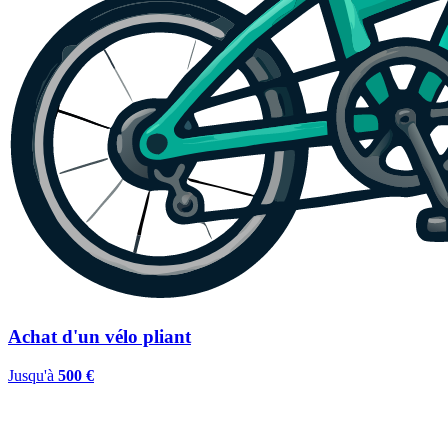
Achat d'un vélo pliant
Jusqu'à
500 €