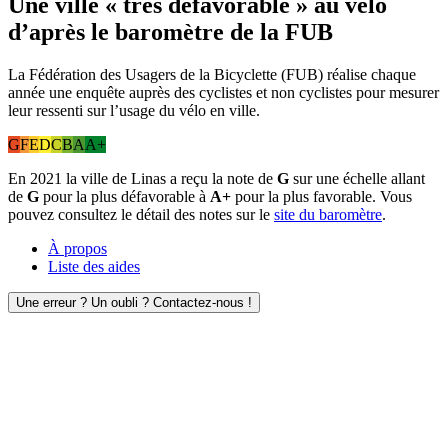
Une ville « très défavorable » au vélo
d’après le baromètre de la FUB
La Fédération des Usagers de la Bicyclette (FUB) réalise chaque
année une enquête auprès des cyclistes et non cyclistes pour mesurer
leur ressenti sur l’usage du vélo en ville.
G
F
E
D
C
B
A
A+
En 2021 la ville de Linas a reçu la note de
G
sur une échelle allant
de
G
pour la plus défavorable à
A+
pour la plus favorable. Vous
pouvez consultez le détail des notes sur le
site du baromètre
.
À propos
Liste des aides
Une erreur ? Un oubli ? Contactez-nous !