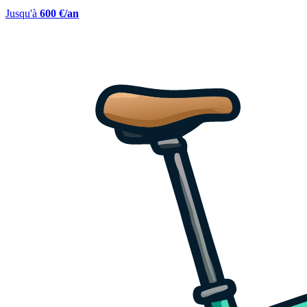
Jusqu'à
600 €/an