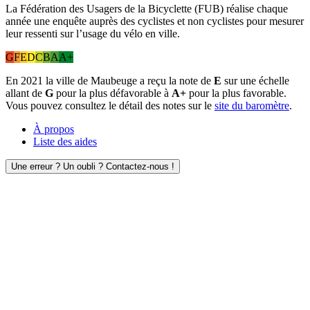
La Fédération des Usagers de la Bicyclette (FUB) réalise chaque
année une enquête auprès des cyclistes et non cyclistes pour mesurer
leur ressenti sur l’usage du vélo en ville.
G
F
E
D
C
B
A
A+
En 2021 la ville de Maubeuge a reçu la note de
E
sur une échelle
allant de
G
pour la plus défavorable à
A+
pour la plus favorable.
Vous pouvez consultez le détail des notes sur le
site du baromètre
.
À propos
Liste des aides
Une erreur ? Un oubli ? Contactez-nous !