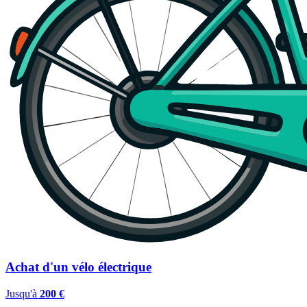
Achat d'un vélo électrique
Jusqu'à
200 €