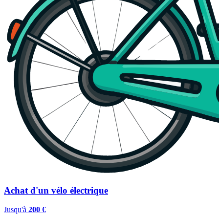
Achat d'un vélo électrique
Jusqu'à
200 €