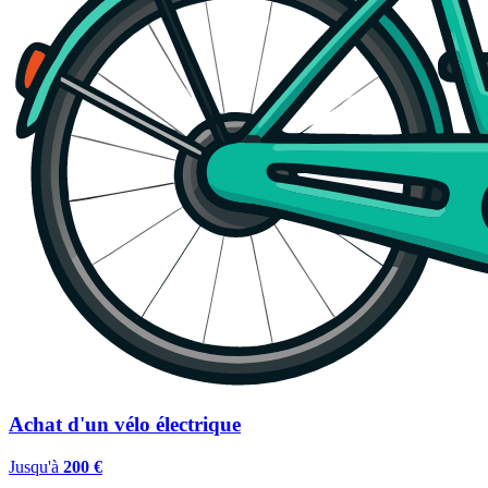
Achat d'un vélo électrique
Jusqu'à
200 €