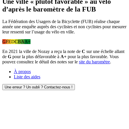
Une ville « plutôt favorable » au vélo
d’après le baromètre de la FUB
La Fédération des Usagers de la Bicyclette (FUB) réalise chaque
année une enquête auprès des cyclistes et non cyclistes pour mesurer
leur ressenti sur l’usage du vélo en ville.
G
F
E
D
C
B
A
A+
En 2021 la ville de Nozay a reçu la note de
C
sur une échelle allant
de
G
pour la plus défavorable à
A+
pour la plus favorable. Vous
pouvez consultez le détail des notes sur le
site du baromètre
.
À propos
Liste des aides
Une erreur ? Un oubli ? Contactez-nous !