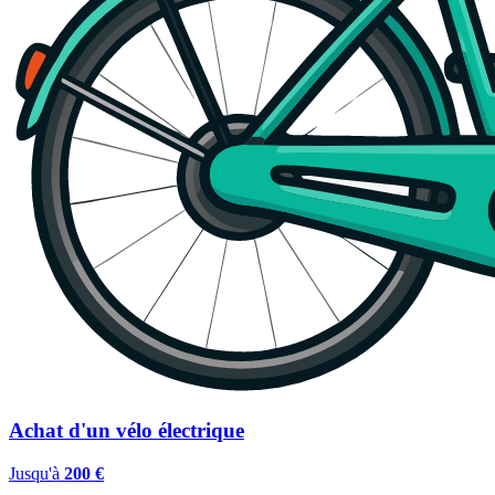
Achat d'un vélo électrique
Jusqu'à
200 €