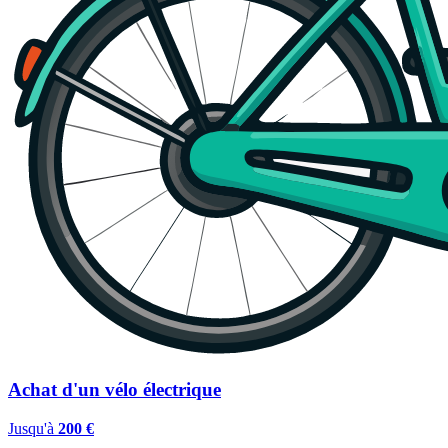
Achat d'un vélo électrique
Jusqu'à
200 €