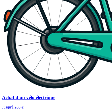
Achat d'un vélo électrique
Jusqu'à
200 €