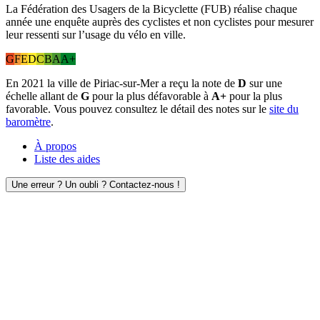
La Fédération des Usagers de la Bicyclette (FUB) réalise chaque
année une enquête auprès des cyclistes et non cyclistes pour mesurer
leur ressenti sur l’usage du vélo en ville.
G
F
E
D
C
B
A
A+
En 2021 la ville de Piriac-sur-Mer a reçu la note de
D
sur une
échelle allant de
G
pour la plus défavorable à
A+
pour la plus
favorable. Vous pouvez consultez le détail des notes sur le
site du
baromètre
.
À propos
Liste des aides
Une erreur ? Un oubli ? Contactez-nous !