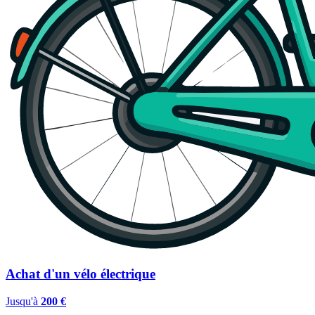
Achat d'un vélo électrique
Jusqu'à
200 €