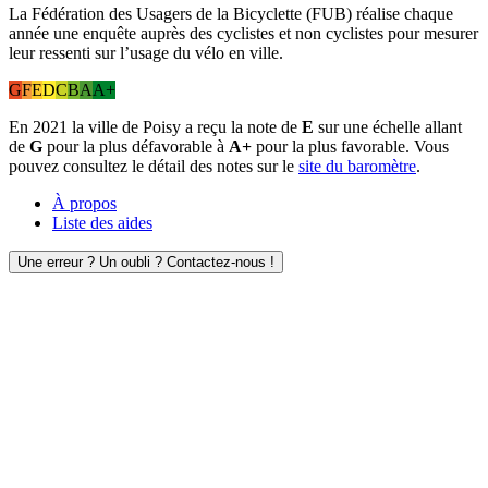
La Fédération des Usagers de la Bicyclette (FUB) réalise chaque
année une enquête auprès des cyclistes et non cyclistes pour mesurer
leur ressenti sur l’usage du vélo en ville.
G
F
E
D
C
B
A
A+
En 2021 la ville de Poisy a reçu la note de
E
sur une échelle allant
de
G
pour la plus défavorable à
A+
pour la plus favorable. Vous
pouvez consultez le détail des notes sur le
site du baromètre
.
À propos
Liste des aides
Une erreur ? Un oubli ? Contactez-nous !