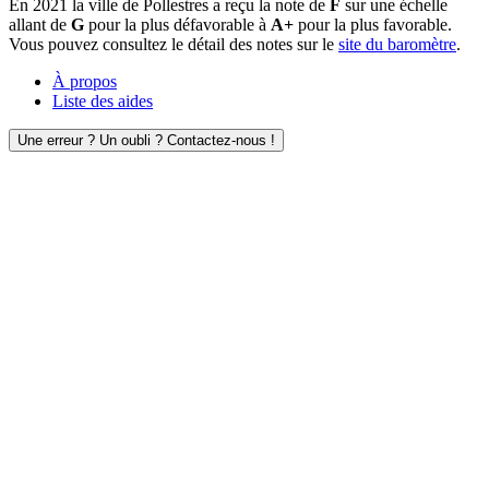
En 2021 la ville de Pollestres a reçu la note de
F
sur une échelle
allant de
G
pour la plus défavorable à
A+
pour la plus favorable.
Vous pouvez consultez le détail des notes sur le
site du baromètre
.
À propos
Liste des aides
Une erreur ? Un oubli ? Contactez-nous !