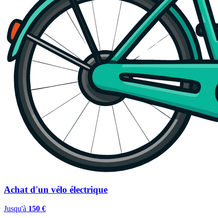
Achat d'un vélo électrique
Jusqu'à
150 €