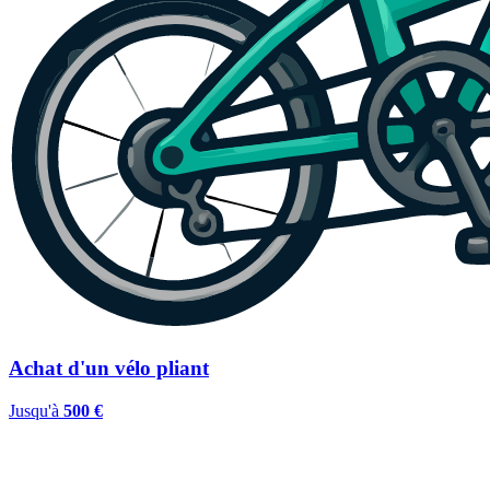
Achat d'un vélo pliant
Jusqu'à
500 €