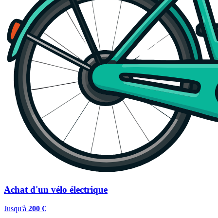
Achat d'un vélo électrique
Jusqu'à
200 €