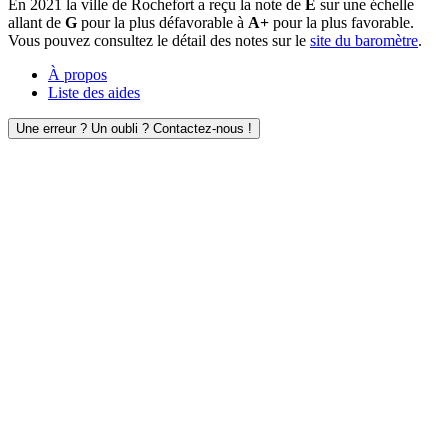
En 2021 la ville de Rochefort a reçu la note de
E
sur une échelle
allant de
G
pour la plus défavorable à
A+
pour la plus favorable.
Vous pouvez consultez le détail des notes sur le
site du baromètre
.
À propos
Liste des aides
Une erreur ? Un oubli ? Contactez-nous !