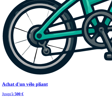
Achat d'un vélo pliant
Jusqu'à
500 €