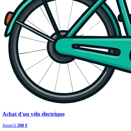
Achat d'un vélo électrique
Jusqu'à
200 €