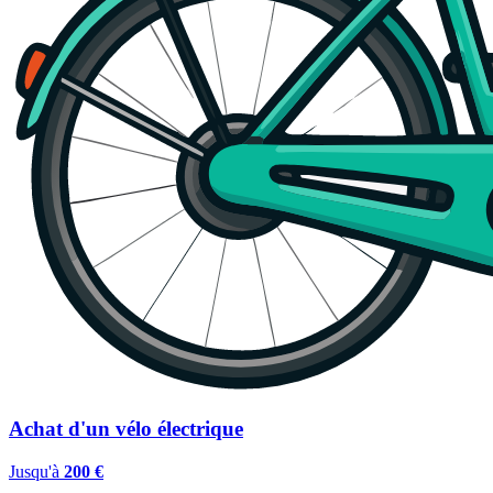
Achat d'un vélo électrique
Jusqu'à
200 €