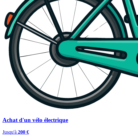
Achat d'un vélo électrique
Jusqu'à
200 €