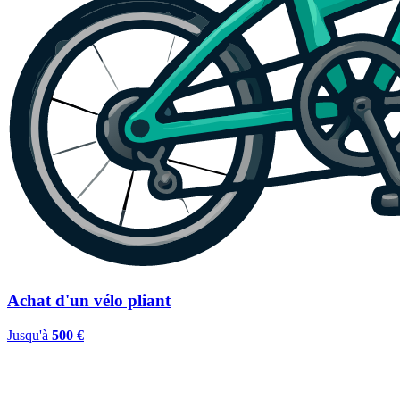
Achat d'un vélo pliant
Jusqu'à
500 €