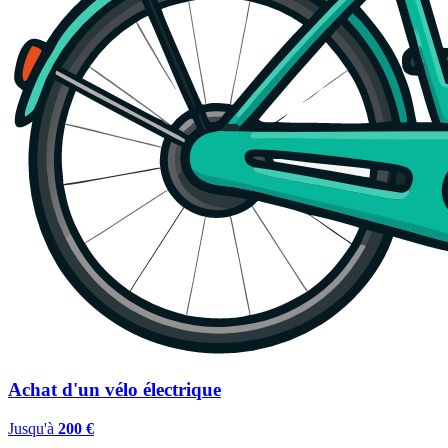
Achat d'un vélo électrique
Jusqu'à
200 €