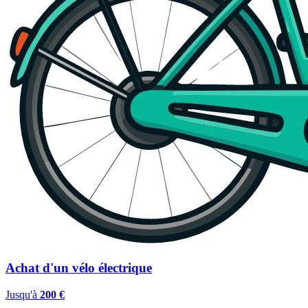
Achat d'un vélo électrique
Jusqu'à
200 €