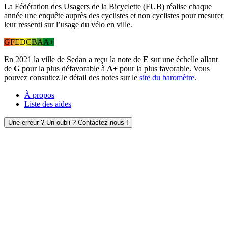
La Fédération des Usagers de la Bicyclette (FUB) réalise chaque
année une enquête auprès des cyclistes et non cyclistes pour mesurer
leur ressenti sur l’usage du vélo en ville.
G
F
E
D
C
B
A
A+
En 2021 la ville de Sedan a reçu la note de
E
sur une échelle allant
de
G
pour la plus défavorable à
A+
pour la plus favorable. Vous
pouvez consultez le détail des notes sur le
site du baromètre
.
À propos
Liste des aides
Une erreur ? Un oubli ? Contactez-nous !