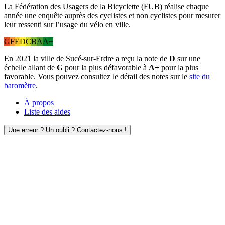
La Fédération des Usagers de la Bicyclette (FUB) réalise chaque
année une enquête auprès des cyclistes et non cyclistes pour mesurer
leur ressenti sur l’usage du vélo en ville.
G
F
E
D
C
B
A
A+
En 2021 la ville de Sucé-sur-Erdre a reçu la note de
D
sur une
échelle allant de
G
pour la plus défavorable à
A+
pour la plus
favorable. Vous pouvez consultez le détail des notes sur le
site du
baromètre
.
À propos
Liste des aides
Une erreur ? Un oubli ? Contactez-nous !